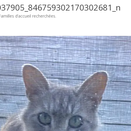
037905_846759302170302681_n
Familles d’accueil recherchées
.