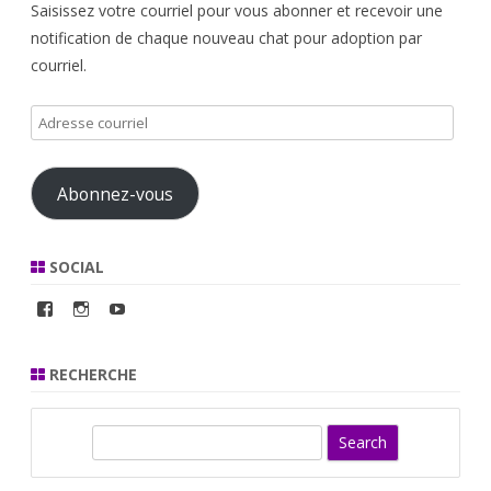
Saisissez votre courriel pour vous abonner et recevoir une
notification de chaque nouveau chat pour adoption par
courriel.
Adresse
courriel
Abonnez-vous
SOCIAL
Voir
Voir
YouTube
le
le
profil
profil
de
de
RECHERCHE
RefugeMarySue
refugemarysue
sur
sur
Facebook
Instagram
S
e
a