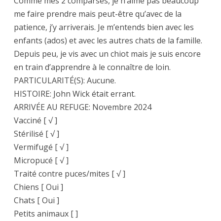
Comme mes 2 comparses, je n’aime pas beaucoup
me faire prendre mais peut-être qu’avec de la
patience, j’y arriverais. Je m’entends bien avec les
enfants (ados) et avec les autres chats de la famille.
Depuis peu, je vis avec un chiot mais je suis encore
en train d’apprendre à le connaître de loin.
PARTICULARITÉ(S): Aucune.
HISTOIRE: John Wick était errant.
ARRIVÉE AU REFUGE: Novembre 2024
Vacciné [ √ ]
Stérilisé [ √ ]
Vermifugé [ √ ]
Micropucé [ √ ]
Traité contre puces/mites [ √ ]
Chiens [ Oui ]
Chats [ Oui ]
Petits animaux [ ]