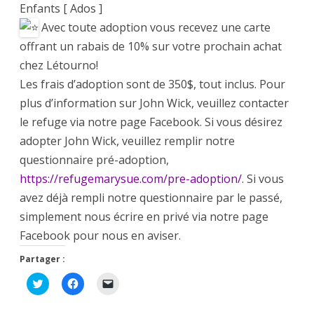
Enfants [ Ados ]
Avec toute adoption vous recevez une carte
offrant un rabais de 10% sur votre prochain achat
chez Létourno!
Les frais d’adoption sont de 350$, tout inclus. Pour
plus d’information sur John Wick, veuillez contacter
le refuge via notre page Facebook. Si vous désirez
adopter John Wick, veuillez remplir notre
questionnaire pré-adoption,
https://refugemarysue.com/pre-adoption/
. Si vous
avez déjà rempli notre questionnaire par le passé,
simplement nous écrire en privé via notre page
Facebook pour nous en aviser.
Partager :
C
C
C
l
l
l
i
i
i
q
q
q