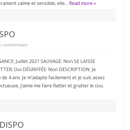
érament calme et sensible, elle…
Read more »
ISPO
sur
n commentaire
Dali
ADOPTÉE
NON
ANCE: Juillet 2021 SAUVAGE: Non SE LAISSE
DISPO
TTER: Oui DÉGRIFFÉE: Non DESCRIPTION: Je
e de 4 ans. Je m’adapte facilement et je suis assez
ectueuse, j’aime me faire flatter et gratter le cou.
 DISPO