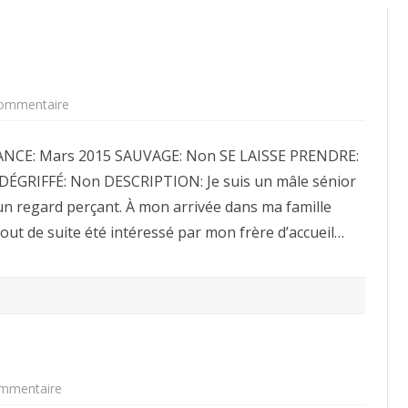
sur
ommentaire
Pour
adoption:
Alpin
ANCE: Mars 2015 SAUVAGE: Non SE LAISSE PRENDRE:
ÉGRIFFÉ: Non DESCRIPTION: Je suis un mâle sénior
i un regard perçant. À mon arrivée dans ma famille
i tout de suite été intéressé par mon frère d’accueil…
sur
mmentaire
Pour