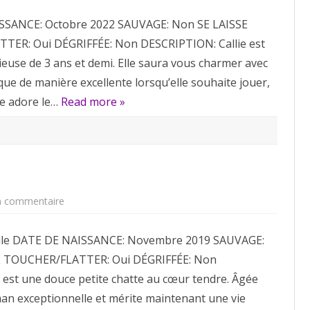
adoption:
Callie
ISSANCE: Octobre 2022 SAUVAGE: Non SE LAISSE
TER: Oui DÉGRIFFÉE: Non DESCRIPTION: Callie est
ieuse de 3 ans et demi. Elle saura vous charmer avec
e de manière excellente lorsqu’elle souhaite jouer,
le adore le…
Read more »
sur
n commentaire
Pour
adoption:
Mady
elle DATE DE NAISSANCE: Novembre 2019 SAUVAGE:
SE TOUCHER/FLATTER: Oui DÉGRIFFÉE: Non
st une douce petite chatte au cœur tendre. Âgée
man exceptionnelle et mérite maintenant une vie