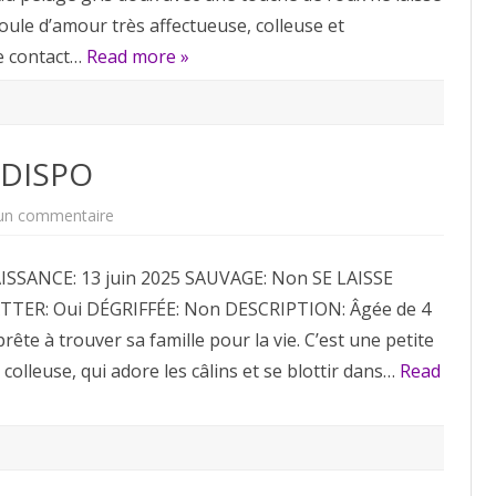
boule d’amour très affectueuse, colleuse et
le contact…
Read more »
 DISPO
sur
un commentaire
Louna
ADOPTÉE
NON
ISSANCE: 13 juin 2025 SAUVAGE: Non SE LAISSE
DISPO
TER: Oui DÉGRIFFÉE: Non DESCRIPTION: Âgée de 4
prête à trouver sa famille pour la vie. C’est une petite
colleuse, qui adore les câlins et se blottir dans…
Read