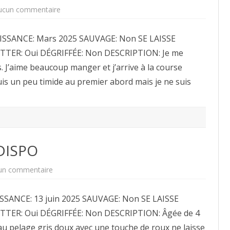
sur
ucun commentaire
Elphie
ADOPTÉE
NON
AISSANCE: Mars 2025 SAUVAGE: Non SE LAISSE
DISPO
TTER: Oui DÉGRIFFÉE: Non DESCRIPTION: Je me
. J’aime beaucoup manger et j’arrive à la course
uis un peu timide au premier abord mais je ne suis
DISPO
sur
un commentaire
Stella
ADOPTÉE
NON
ISSANCE: 13 juin 2025 SAUVAGE: Non SE LAISSE
DISPO
TER: Oui DÉGRIFFÉE: Non DESCRIPTION: Âgée de 4
au pelage gris doux avec une touche de roux ne laisse