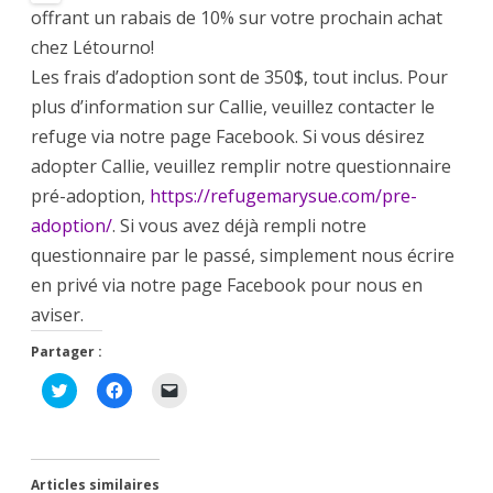
offrant un rabais de 10% sur votre prochain achat
chez Létourno!
Les frais d’adoption sont de 350$, tout inclus. Pour
plus d’information sur Callie, veuillez contacter le
refuge via notre page Facebook. Si vous désirez
adopter Callie, veuillez remplir notre questionnaire
pré-adoption,
https://refugemarysue.com/pre-
adoption/
. Si vous avez déjà rempli notre
questionnaire par le passé, simplement nous écrire
en privé via notre page Facebook pour nous en
aviser.
Partager :
C
C
C
l
l
l
i
i
i
q
q
q
u
u
u
e
e
e
z
z
r
Articles similaires
p
p
p