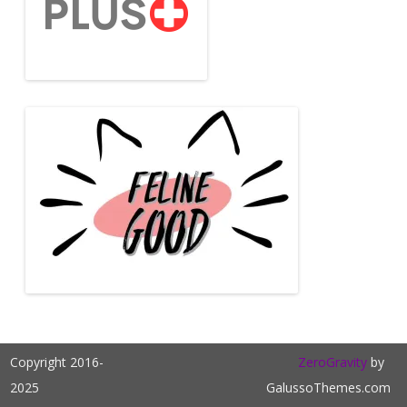
Copyright 2016-
ZeroGravity
by
2025
GalussoThemes.com