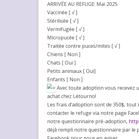
ARRIVÉE AU REFUGE: Mai 2025
Vaccinée [ √ ]
Stérilisée [ √ ]
Vermifugée [ √ ]
Micropucée [ √ ]
Traitée contre puces/mites [ √ ]
Chiens [ Non ]
Chats [ Oui ]
Petits animaux [ Oui]
Enfants [ Non ]
Avec toute adoption vous recevez u
achat chez Létourno!
Les frais d’adoption sont de 350$, tout 
contacter le refuge via notre page Face
notre questionnaire pré-adoption,
http
déjà rempli notre questionnaire par le 
Facebook pour nous en aviser.