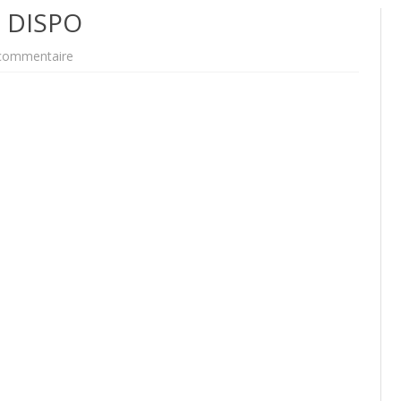
 DISPO
sur
commentaire
Minnie
ADOPTÉE
NON
DISPO