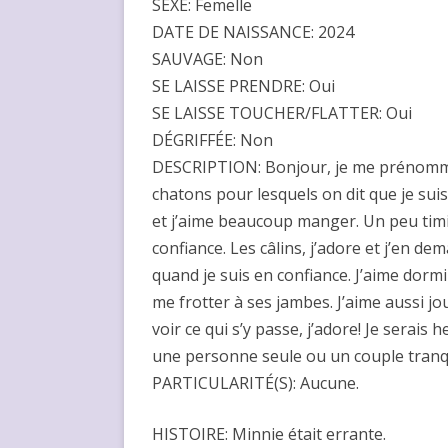
SEXE: Femelle
DATE DE NAISSANCE: 2024
SAUVAGE: Non
SE LAISSE PRENDRE: Oui
SE LAISSE TOUCHER/FLATTER: Oui
DÉGRIFFÉE: Non
DESCRIPTION: Bonjour, je me prénomme M
chatons pour lesquels on dit que je sui
et j’aime beaucoup manger. Un peu timi
confiance. Les câlins, j’adore et j’en
quand je suis en confiance. J’aime dormi
me frotter à ses jambes. J’aime aussi jo
voir ce qui s’y passe, j’adore! Je serai
une personne seule ou un couple tranqu
PARTICULARITÉ(S): Aucune.
HISTOIRE: Minnie était errante.