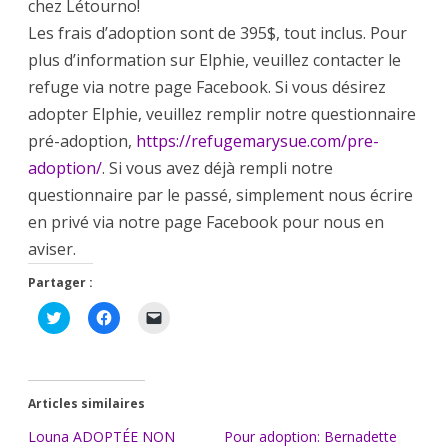
chez Létourno!
Les frais d’adoption sont de 395$, tout inclus. Pour
plus d’information sur Elphie, veuillez contacter le
refuge via notre page Facebook. Si vous désirez
adopter Elphie, veuillez remplir notre questionnaire
pré-adoption,
https://refugemarysue.com/pre-
adoption/
. Si vous avez déjà rempli notre
questionnaire par le passé, simplement nous écrire
en privé via notre page Facebook pour nous en
aviser.
Partager :
C
C
C
l
l
l
i
i
i
q
q
q
u
u
u
e
e
e
z
z
r
Articles similaires
p
p
p
o
o
o
u
u
u
Louna ADOPTÉE NON
Pour adoption: Bernadette
r
r
r