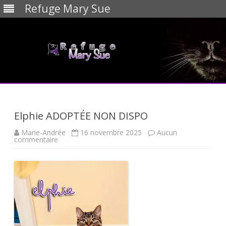
Refuge Mary Sue
Skip
to
content
Elphie ADOPTÉE NON DISPO
Marie-Andrée
16 novembre 2025
Aucun
sur
commentaire
Elphie
ADOPTÉE
NON
DISPO