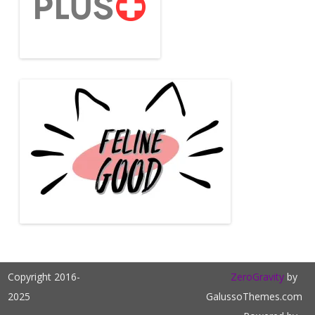
Copyright 2016-
ZeroGravity
by
2025
GalussoThemes.com